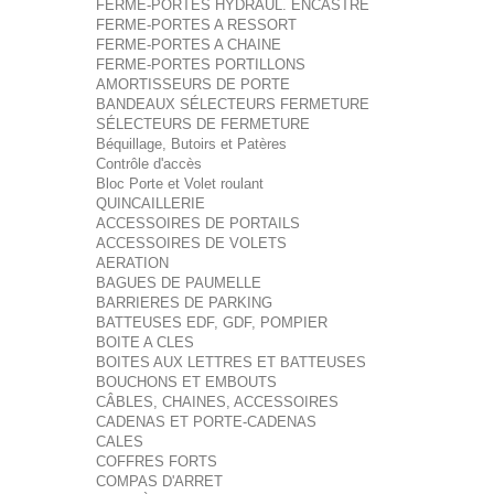
FERME-PORTES HYDRAUL. ENCASTRE
FERME-PORTES A RESSORT
FERME-PORTES A CHAINE
FERME-PORTES PORTILLONS
AMORTISSEURS DE PORTE
BANDEAUX SÉLECTEURS FERMETURE
SÉLECTEURS DE FERMETURE
Béquillage, Butoirs et Patères
Contrôle d'accès
Bloc Porte et Volet roulant
QUINCAILLERIE
ACCESSOIRES DE PORTAILS
ACCESSOIRES DE VOLETS
AERATION
BAGUES DE PAUMELLE
BARRIERES DE PARKING
BATTEUSES EDF, GDF, POMPIER
BOITE A CLES
BOITES AUX LETTRES ET BATTEUSES
BOUCHONS ET EMBOUTS
CÂBLES, CHAINES, ACCESSOIRES
CADENAS ET PORTE-CADENAS
CALES
COFFRES FORTS
COMPAS D'ARRET