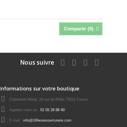
Comparer (
0
)
Nous suivre
Informations sur votre boutique
D'alembert Metal, 28 rue de Malte 75011 France
Appelez-nous au :
01 55 28 88 40
E-mail :
info@24heuresserrurerie.com