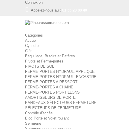
Connexion
Appelez-nous au :
01 55 28 88 40
Catégories
Accueil
Cylindres
Clés
Béquillage, Butoirs et Patères
Pivots et Ferme-portes
PIVOTS DE SOL
FERME-PORTES HYDRAUL. APPLIQUE
FERME-PORTES HYDRAUL. ENCASTRE
FERME-PORTES A RESSORT
FERME-PORTES A CHAINE
FERME-PORTES PORTILLONS
AMORTISSEURS DE PORTE
BANDEAUX SÉLECTEURS FERMETURE
SÉLECTEURS DE FERMETURE
Contrôle d'accès
Bloc Porte et Volet roulant
Serrurerie
Serrurerie pose en applique