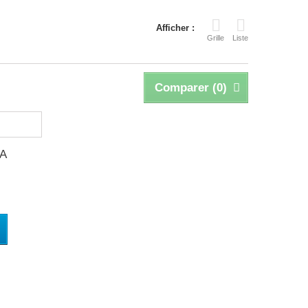
Afficher :
Grille
Liste
Comparer (
0
)
TA