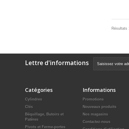
Résultats 1
Lettre d'informations
Catégories
Informations
Cylindres
Promotions
Clés
Nouveaux produits
Béquillage, Butoirs et
Nos magasins
Patères
Contactez-nous
Pivots et Ferme-portes