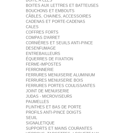
BOITE A CLES
BOITES AUX LETTRES ET BATTEUSES
BOUCHONS ET EMBOUTS
CÂBLES, CHAINES, ACCESSOIRES
CADENAS ET PORTE-CADENAS
CALES
COFFRES FORTS
COMPAS D'ARRET
CORNIÈRES ET SEUILS ANTI-PINCE
DESENFUMAGE
ENTREBAILLEURS
ÉQUERRES DE FIXATION
FERME-IMPOSTES
FERRONNERIE
FERRURES MENUISERIE ALUMINIUM
FERRURES MENUISERIE BOIS
FERRURES PORTES COULISSANTES
JOINT DE MENUISERIE
JUDAS - MICROVISEURS
PAUMELLES
PLINTHES ET BAS DE PORTE
PROFILS ANTI-PINCE DOIGTS
SEUIL
SIGNALETIQUE
SUPPORTS ET MAINS COURANTES