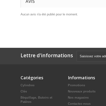
AVIS
Aucun avis n'a été publié pour le moment.
Lettre d'informations
Catégories
Informations
Cylindres
Promotions
Clés
Nouveaux produits
Béquillage, Butoirs et
Nos magasins
Patères
Contactez-nous