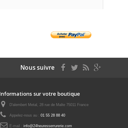
Nous suivre
Informations sur votre boutique
D'alembert Metal, 28 rue de Malte 75011 France
Appelez-nous au :
01 55 28 88 40
E-mail :
info@24heuresserrurerie.com