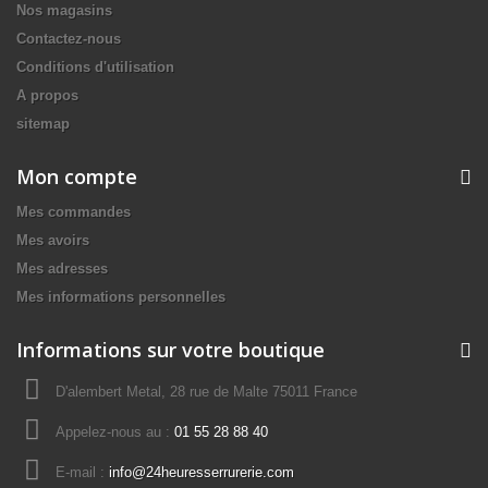
Nos magasins
Contactez-nous
Conditions d'utilisation
A propos
sitemap
Mon compte
Mes commandes
Mes avoirs
Mes adresses
Mes informations personnelles
Informations sur votre boutique
D'alembert Metal, 28 rue de Malte 75011 France
Appelez-nous au :
01 55 28 88 40
E-mail :
info@24heuresserrurerie.com