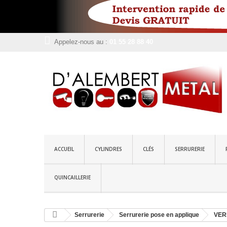
Appelez-nous au :
01 55 28 88 40
ACCUEIL
CYLINDRES
CLÉS
SERRURERIE
QUINCAILLERIE
Serrurerie
Serrurerie pose en applique
VER