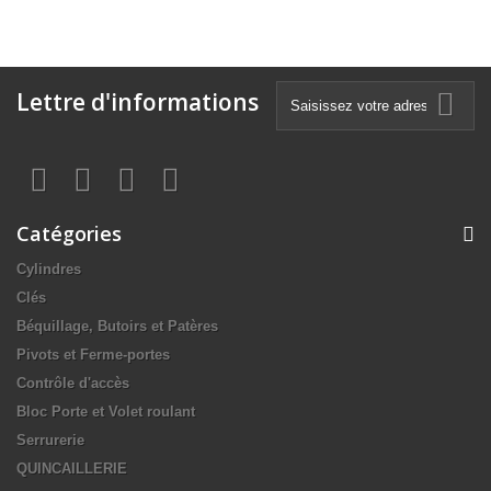
Lettre d'informations
Catégories
Cylindres
Clés
Béquillage, Butoirs et Patères
Pivots et Ferme-portes
Contrôle d'accès
Bloc Porte et Volet roulant
Serrurerie
QUINCAILLERIE